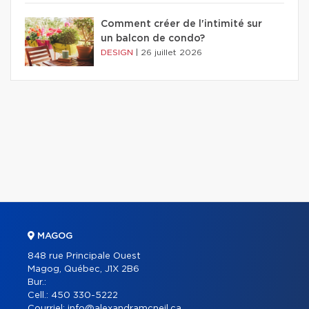
Comment créer de l'intimité sur
un balcon de condo?
DESIGN
|
26 juillet 2026
MAGOG
848 rue Principale Ouest
Magog, Québec, J1X 2B6
Bur.:
Cell.:
450 330-5222
Courriel:
info@alexandramcneil.ca